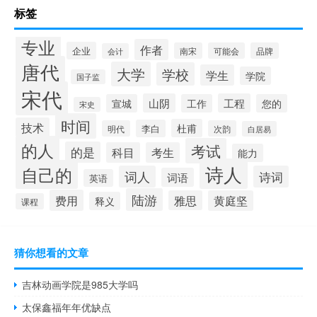
标签
专业
作者
企业
南宋
可能会
品牌
会计
唐代
大学
学校
学生
学院
国子监
宋代
山阴
工程
宣城
工作
您的
宋史
时间
技术
杜甫
李白
明代
次韵
白居易
的人
考试
的是
科目
考生
能力
诗人
自己的
词人
诗词
词语
英语
陆游
费用
雅思
黄庭坚
释义
课程
猜你想看的文章
吉林动画学院是985大学吗
太保鑫福年年优缺点