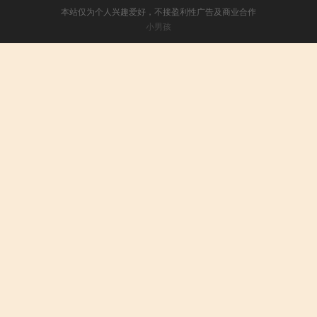
本站仅为个人兴趣爱好，不接盈利性广告及商业合作
小男孩