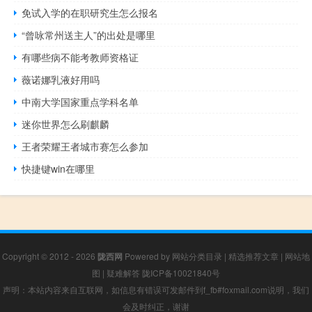
免试入学的在职研究生怎么报名
“曾咏常州送主人”的出处是哪里
有哪些病不能考教师资格证
薇诺娜乳液好用吗
中南大学国家重点学科名单
迷你世界怎么刷麒麟
王者荣耀王者城市赛怎么参加
快捷键win在哪里
Copyright © 2012 - 2026
陇西网
Powered by
网站分类目录
|
精选推荐文章
|
网站地
图
|
疑难解答
陇ICP备10021840号
声明：本站内容来自互联网，如信息有错误可发邮件到f_fb#foxmail.com说明，我们
会及时纠正，谢谢