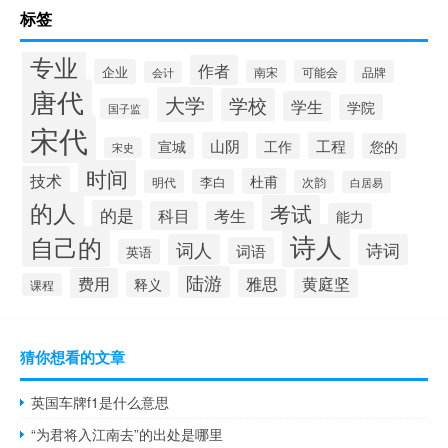
标签
专业
作者
企业
南宋
可能会
品牌
会计
唐代
大学
学校
学生
学院
国子监
宋代
山阴
工程
宣城
工作
您的
宋史
时间
技术
杜甫
李白
明代
次韵
白居易
的人
考试
的是
科目
考生
能力
诗人
自己的
词人
诗词
词语
英语
陆游
费用
雅思
黄庭坚
释义
课程
猜你想看的文章
英国车牌f1是什么意思
“为君将入江南去”的出处是哪里