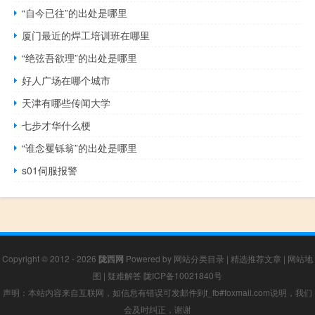
“自今已往”的出处是哪里
厦门最近的焊工培训班在哪里
“绝弦吾欲理”的出处是哪里
好人广场在哪个城市
天津有哪些传闻大学
七步才华什么梗
“谁念矍铄翁”的出处是哪里
s01伺服报警
Copyright © 2012 - 2026
陇西网
Powered by
网站分类目录
|
精选推荐文章
|
网站地
图
|
疑难解答
陇ICP备10021840号
声明：本站内容来自互联网，如信息有错误可发邮件到f_fb#foxmail.com说明，我们
会及时纠正，谢谢