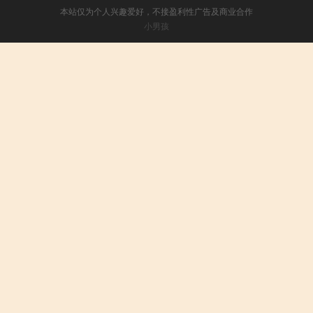
本站仅为个人兴趣爱好，不接盈利性广告及商业合作
小男孩