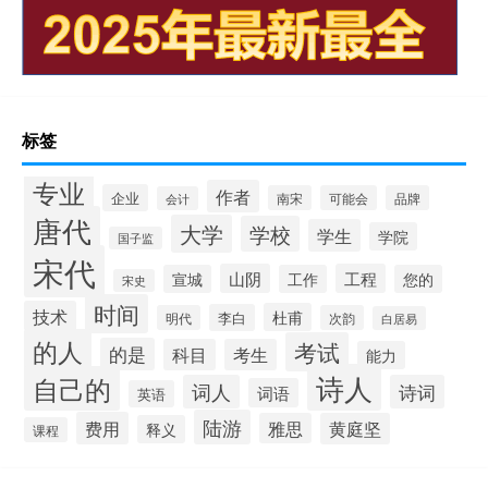
标签
专业
作者
企业
南宋
可能会
品牌
会计
唐代
大学
学校
学生
学院
国子监
宋代
山阴
工程
宣城
工作
您的
宋史
时间
技术
杜甫
李白
明代
次韵
白居易
的人
考试
的是
科目
考生
能力
诗人
自己的
词人
诗词
词语
英语
陆游
费用
雅思
黄庭坚
释义
课程