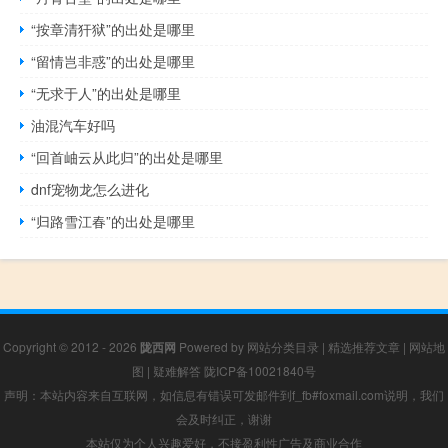
“按章清犴狱”的出处是哪里
“留情岂非惑”的出处是哪里
“无求于人”的出处是哪里
油混汽车好吗
“回首岫云从此归”的出处是哪里
dnf宠物龙怎么进化
“归路雪江春”的出处是哪里
Copyright © 2012 - 2026
陇西网
Powered by
网站分类目录
|
精选推荐文章
|
网站地
图
|
疑难解答
陇ICP备10021840号
声明：本站内容来自互联网，如信息有错误可发邮件到f_fb#foxmail.com说明，我们
会及时纠正，谢谢
本站仅为个人兴趣爱好，不接盈利性广告及商业合作