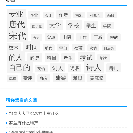
专业
作者
企业
南宋
可能会
品牌
会计
唐代
大学
学校
学生
学院
国子监
宋代
山阴
工程
宣城
工作
您的
宋史
时间
技术
杜甫
李白
明代
次韵
白居易
的人
考试
的是
科目
考生
能力
诗人
自己的
词人
诗词
词语
英语
陆游
费用
雅思
黄庭坚
释义
课程
猜你想看的文章
加拿大大学排名前十有什么
芬兰有什么特产
“丹青古壁”的出处是哪里