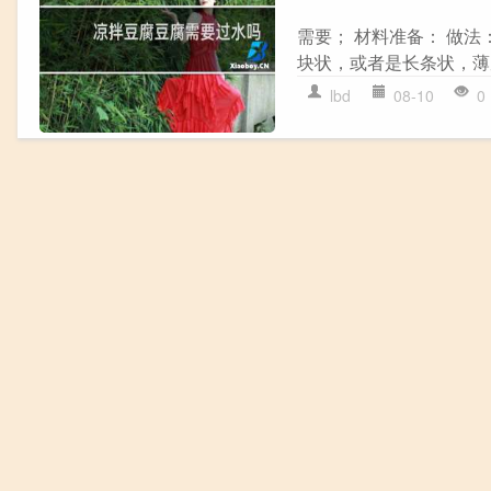
需要； 材料准备： 做法
块状，或者是长条状，薄厚
lbd
08-10
0