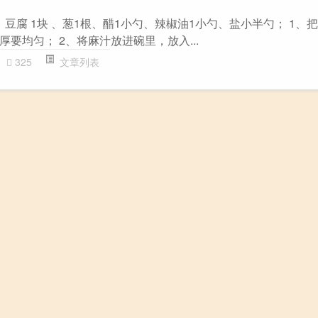
：豆腐 1块 、葱1根、醋1小勺、辣椒油1小勺、盐小半勺； 1、
要均匀； 2、将麻汁放进碗里，放入...
325
文章列表