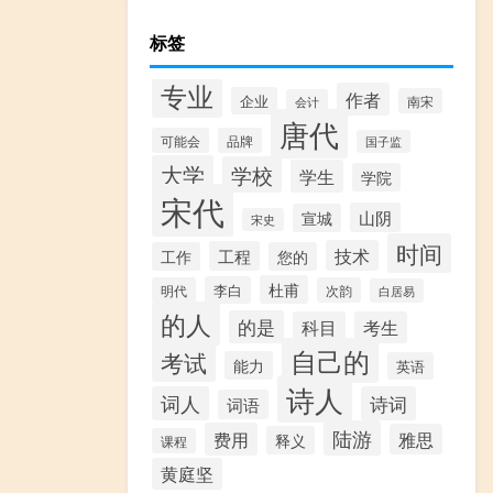
标签
专业
作者
企业
南宋
会计
唐代
可能会
品牌
国子监
大学
学校
学生
学院
宋代
山阴
宣城
宋史
时间
技术
工程
工作
您的
杜甫
李白
明代
次韵
白居易
的人
的是
科目
考生
自己的
考试
能力
英语
诗人
词人
诗词
词语
陆游
费用
雅思
释义
课程
黄庭坚