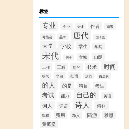
标签
专业
作者
企业
南宋
会计
唐代
可能会
品牌
国子监
大学
学校
学生
学院
宋代
山阴
宣城
宋史
时间
技术
工程
工作
您的
杜甫
李白
明代
次韵
白居易
的人
的是
科目
考生
自己的
考试
能力
英语
诗人
词人
诗词
词语
陆游
费用
雅思
释义
课程
黄庭坚