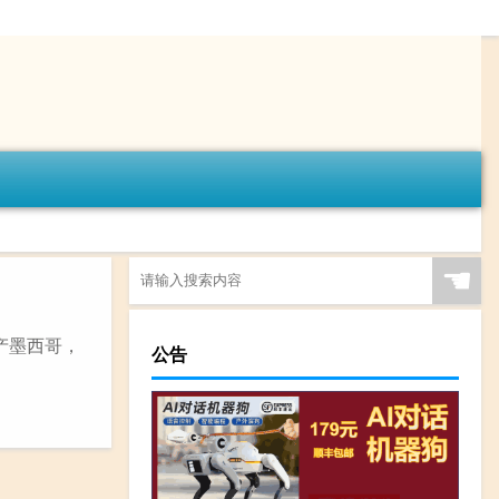
☚
产墨西哥，
公告