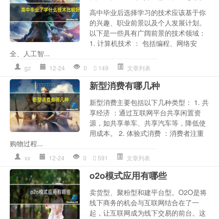
高中毕业后选择学习的技术应该基于你
的兴趣、职业前景以及个人发展计划。
以下是一些具有广阔前景的技术领域：
1. 计算机技术 ： 包括编程、网络安
全、人工智...
gz
12-24
0
149
文章列表
新型消费有哪几种
新型消费主要包括以下几种类型： 1. 共
享经济 ：通过互联网平台共享闲置资
源，如共享单车、共享汽车等，降低使
用成本。 2. 体验式消费 ：消费者注重
购物过程...
xx
12-24
0
591
文章列表
o2o模式应用有哪些
卖货型、聚粉型和建平台型。O2O是将
线下商务的机会与互联网结合在了一
起，让互联网成为线下交易的前台。这