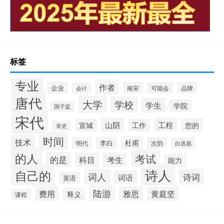
标签
专业
作者
企业
南宋
可能会
品牌
会计
唐代
大学
学校
学生
学院
国子监
宋代
山阴
工程
宣城
工作
您的
宋史
时间
技术
杜甫
李白
明代
次韵
白居易
的人
考试
的是
科目
考生
能力
诗人
自己的
词人
诗词
词语
英语
陆游
费用
雅思
黄庭坚
释义
课程