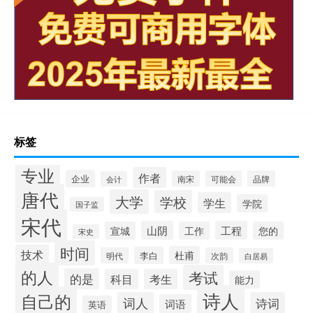
标签
专业
作者
企业
南宋
可能会
品牌
会计
唐代
大学
学校
学生
学院
国子监
宋代
山阴
工程
宣城
工作
您的
宋史
时间
技术
杜甫
李白
明代
次韵
白居易
的人
考试
的是
科目
考生
能力
诗人
自己的
词人
诗词
词语
英语