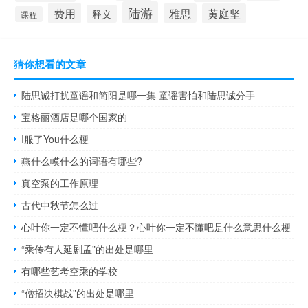
陆游
费用
雅思
黄庭坚
释义
课程
猜你想看的文章
陆思诚打扰童谣和简阳是哪一集 童谣害怕和陆思诚分手
宝格丽酒店是哪个国家的
I服了You什么梗
燕什么幙什么的词语有哪些?
真空泵的工作原理
古代中秋节怎么过
心叶你一定不懂吧什么梗？心叶你一定不懂吧是什么意思什么梗
“乘传有人延剧孟”的出处是哪里
有哪些艺考空乘的学校
“僧招决棋战”的出处是哪里