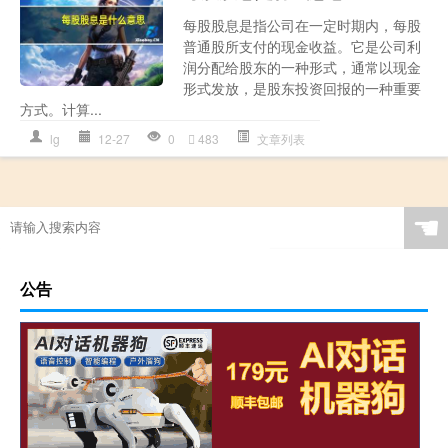
每股股息是指公司在一定时期内，每股
普通股所支付的现金收益。它是公司利
润分配给股东的一种形式，通常以现金
形式发放，是股东投资回报的一种重要
方式。计算...
lg
12-27
0
483
文章列表
☚
公告