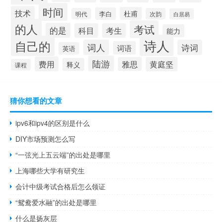
时间
技术
杜甫
李白
明代
次韵
白居易
的人
考试
的是
科目
考生
能力
诗人
自己的
词人
诗词
词语
英语
陆游
费用
雅思
黄庭坚
释义
课程
猜你想看的文章
ipv6和ipv4的区别是什么
DIY市场预测怎么写
“一弦光上五云端”的出处是哪里
上海哪些大学有研究生
会计中级考试合格后怎么领证
“鸳鸯爱水融”的出处是哪里
什么是扬灰层