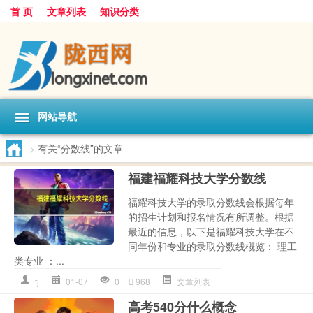
首 页
文章列表
知识分类
网站导航
>
有关“分数线”的文章
福建福耀科技大学分数线
福耀科技大学的录取分数线会根据每年
的招生计划和报名情况有所调整。根据
最近的信息，以下是福耀科技大学在不
同年份和专业的录取分数线概览： 理工
类专业 ：...
fj
01-07
0
968
文章列表
高考540分什么概念