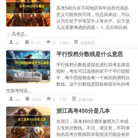
高考540分在不同地区和年份所代表的
意义可能有所不同，但总体来说，可以
认为它处于中等至中上等水平。以下是
几点需要考虑的因素： 1. 总分和比例
： 高考总...
gk
01-01
0
654
文章列表
平行投档分数线是什么意思
平行投档分数线是指在进行高考志愿填
报时，考生可以选择的若干个平行院校
中，每个院校都会有一个相应的调档分
数线。这个分数线是院校根据当年的考
生报考情况...
ph
12-27
0
50
文章列表
浙江高考450分是几本
在浙江，高考450分通常被视为三本或
大专的分数线。不过，请注意，不同省
份的高考分数线和录取情况可能会有所