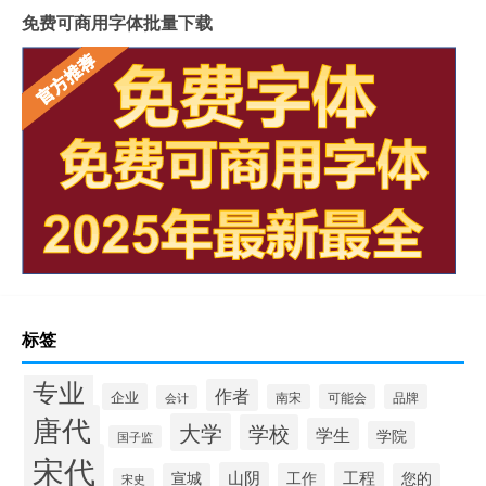
免费可商用字体批量下载
标签
专业
作者
企业
南宋
可能会
品牌
会计
唐代
大学
学校
学生
学院
国子监
宋代
山阴
工程
宣城
工作
您的
宋史