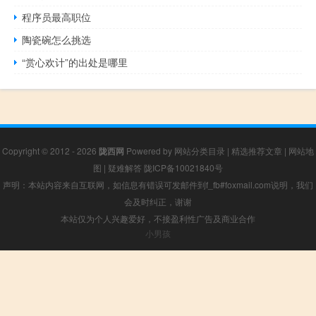
程序员最高职位
陶瓷碗怎么挑选
“赏心欢计”的出处是哪里
Copyright © 2012 - 2026
陇西网
Powered by
网站分类目录
|
精选推荐文章
|
网站地
图
|
疑难解答
陇ICP备10021840号
声明：本站内容来自互联网，如信息有错误可发邮件到f_fb#foxmail.com说明，我们
会及时纠正，谢谢
本站仅为个人兴趣爱好，不接盈利性广告及商业合作
小男孩