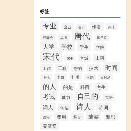
标签
专业
作者
企业
南宋
会计
唐代
可能会
品牌
国子监
大学
学校
学生
学院
宋代
山阴
宣城
宋史
时间
技术
工程
工作
您的
杜甫
李白
明代
次韵
白居易
的人
的是
科目
考生
自己的
考试
能力
英语
诗人
词人
诗词
词语
陆游
费用
雅思
释义
课程
黄庭坚