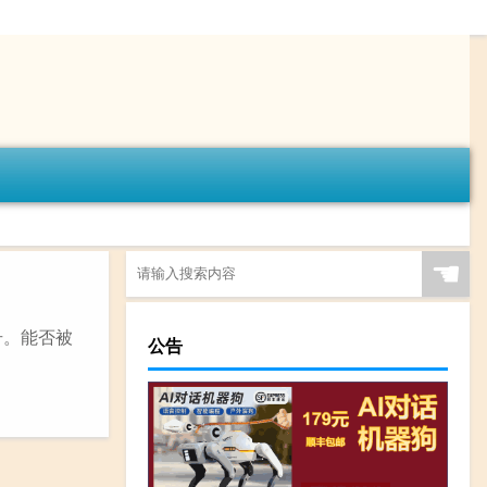
☚
号。能否被
公告