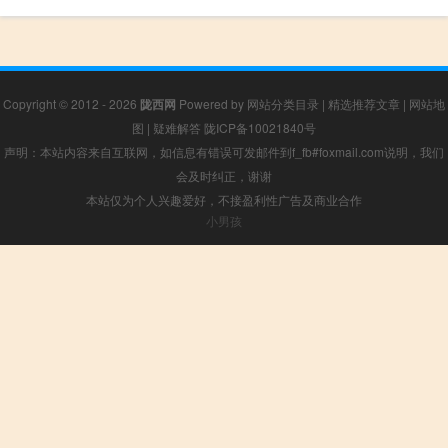
Copyright © 2012 - 2026
陇西网
Powered by
网站分类目录
|
精选推荐文章
|
网站地
图
|
疑难解答
陇ICP备10021840号
声明：本站内容来自互联网，如信息有错误可发邮件到f_fb#foxmail.com说明，我们
会及时纠正，谢谢
本站仅为个人兴趣爱好，不接盈利性广告及商业合作
小男孩