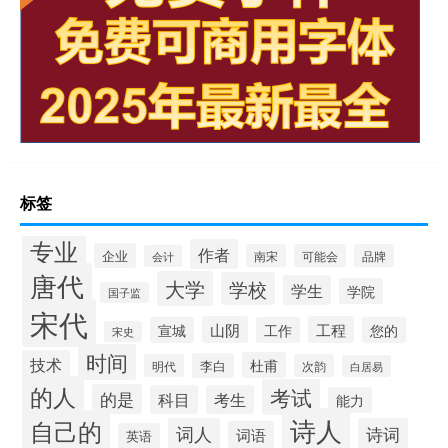
标签
专业
作者
企业
南宋
可能会
品牌
会计
唐代
大学
学校
学生
学院
国子监
宋代
山阴
工程
宣城
工作
您的
宋史
时间
技术
杜甫
李白
明代
次韵
白居易
的人
考试
的是
科目
考生
能力
诗人
自己的
词人
诗词
词语
英语